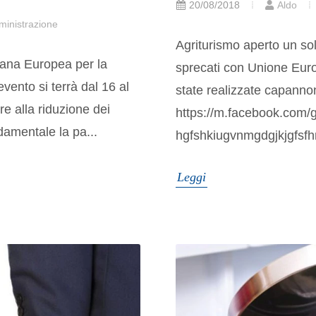
20/08/2018
Aldo
inistrazione
Agriturismo aperto un so
mana Europea per la
sprecati con Unione Euro
evento si terrà dal 16 al
state realizzate capanno
 alla riduzione dei
https://m.facebook.com/
damentale la pa...
hgfshkiugvnmgdgjkjgfsfh
Leggi