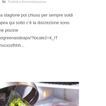
Pubblica Amministrazione
la stagione poi chiuso per sempre soldi
pea qui sotto c’è la discrezione sono
ne piscine
gogreenasdeaps/?locale2=it_IT
nvcxssfhhh...