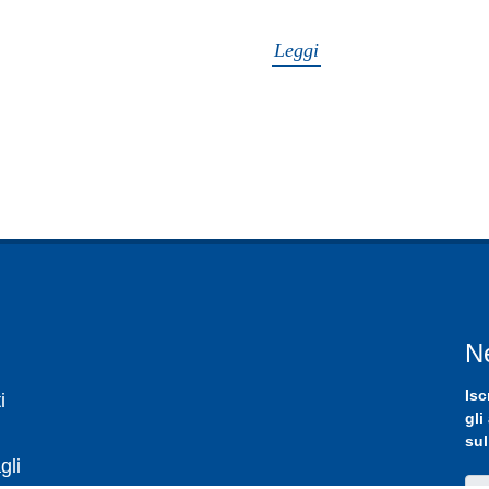
Leggi
N
Isc
i
gli
sul
gli