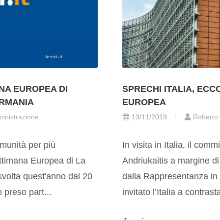
ANA EUROPEA DI
SPRECHI ITALIA, ECC
ERMANIA
EUROPEA
inistrazione
13/11/2019
Roberto
omunità per più
In visita in Italia, il co
Settimana Europea di La
Andriukaitis a margine 
 svolta quest'anno dal 20
dalla Rappresentanza in 
preso part...
invitato l’Italia a contras