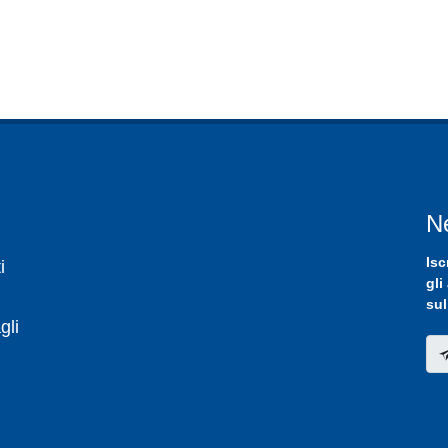
N
Isc
i
gli
sul
gli