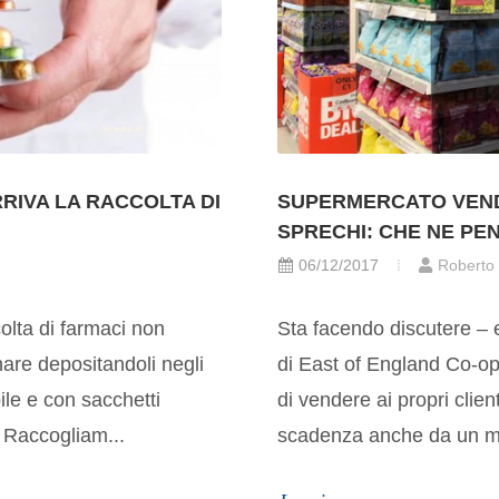
RIVA LA RACCOLTA DI
SUPERMERCATO VENDE
SPRECHI: CHE NE PE
06/12/2017
Roberto
colta di farmaci non
Sta facendo discutere – e
nare depositandoli negli
di East of England Co-op
ile e con sacchetti
di vendere ai propri client
o Raccogliam...
scadenza anche da un me