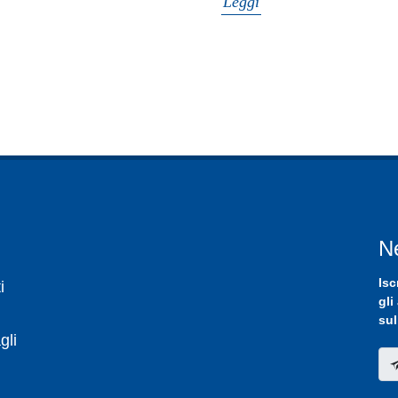
Leggi
N
Isc
i
gli
sul
gli