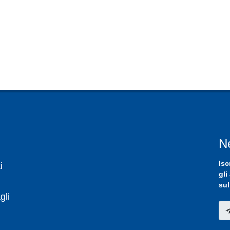
N
Isc
i
gli
sul
gli