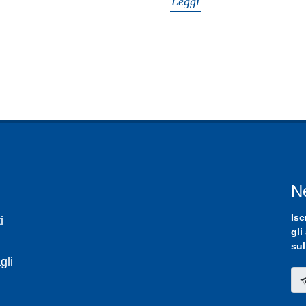
Leggi
N
Isc
i
gli
sul
gli