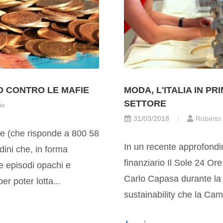
O CONTRO LE MAFIE
MODA, L'ITALIA IN PR
SETTORE
ie
31/03/2018
Roberto
e (che risponde a 800 58
In un recente approfond
tadini che, in forma
finanziario Il Sole 24 Or
e episodi opachi e
Carlo Capasa durante la 
er poter lotta...
sustainability che la Ca