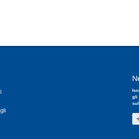
N
Isc
i
gli
sul
gli