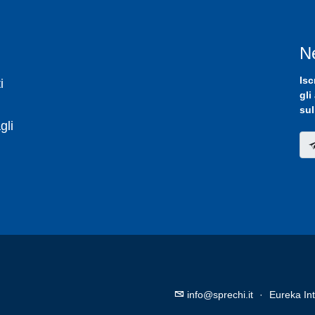
N
Isc
i
gli
sul
gli
info@sprechi.it
·
Eureka Int