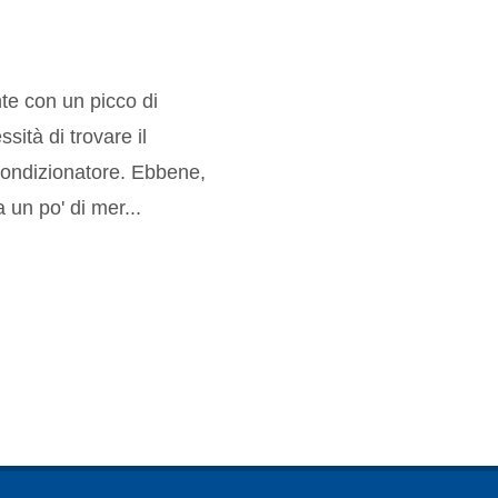
nte con un picco di
sità di trovare il
l condizionatore. Ebbene,
un po' di mer...