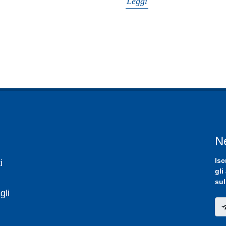
Leggi
N
Isc
i
gli
sul
gli