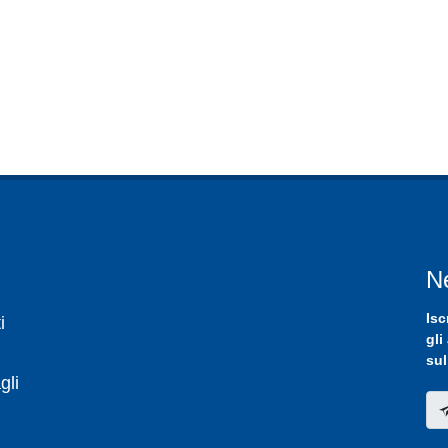
N
Isc
i
gli
sul
gli