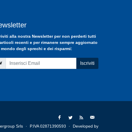
ewsletter
riviti
alla nostra
Newsletter
per non perderti tutti
 articoli recenti e per rimanere sempre aggiornato
 mondo degli sprechi e dei risparmi:
Iscriviti
ergroup Srls
·
P.IVA 02871390593
·
Developed by