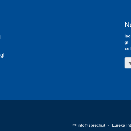
N
Isc
i
gli
sul
gli
info@sprechi.it
·
Eureka Int