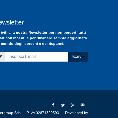
ewsletter
riviti
alla nostra
Newsletter
per non perderti tutti
 articoli recenti e per rimanere sempre aggiornato
 mondo degli sprechi e dei risparmi:
Iscriviti
ergroup Srls
·
P.IVA 02871390593
·
Developed by