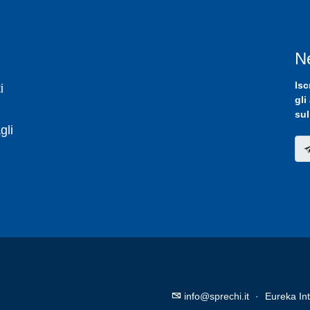
N
Isc
i
gli
sul
gli
info@sprechi.it
·
Eureka Int