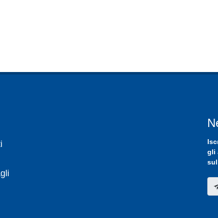
N
Isc
i
gli
sul
gli