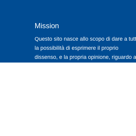
Mission
Questo sito nasce allo scopo di dare a tutt
la possibilità di esprimere il proprio
dissenso, e la propria opinione, riguardo a
sprechi che ci sono in Italia.
Copyrights © 2026 sprechi.it All Rights Reserved.
Termini e Condizioni
/
Privacy Policy