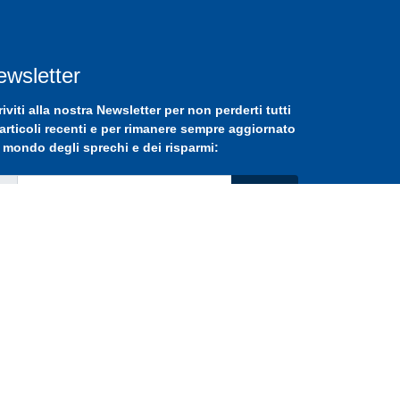
ewsletter
riviti
alla nostra
Newsletter
per non perderti tutti
 articoli recenti e per rimanere sempre aggiornato
 mondo degli sprechi e dei risparmi:
Iscriviti
ergroup Srls
·
P.IVA 02871390593
·
Developed by