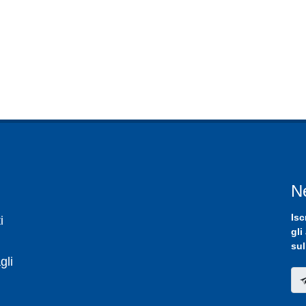
N
Isc
i
gli
sul
gli