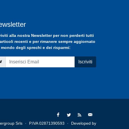
ewsletter
riviti
alla nostra
Newsletter
per non perderti tutti
 articoli recenti e per rimanere sempre aggiornato
 mondo degli sprechi e dei risparmi:
Iscriviti
ergroup Srls
·
P.IVA 02871390593
·
Developed by