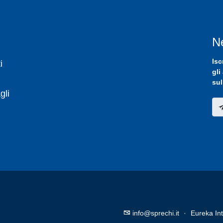
N
Isc
i
gli
sul
gli
info@sprechi.it
·
Eureka Int