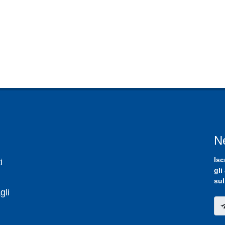
N
Isc
i
gli
sul
gli