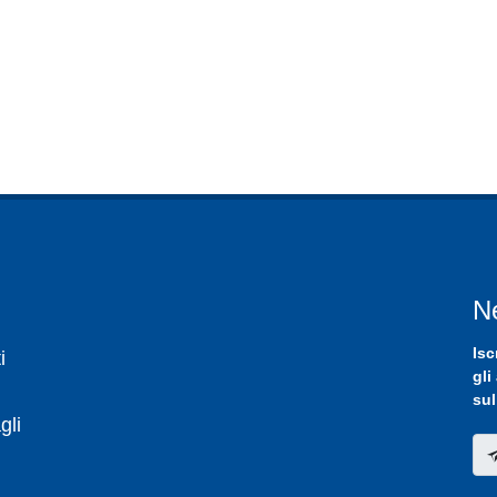
N
Isc
i
gli
sul
gli