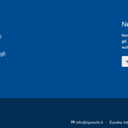
N
Isc
i
gli
sul
gli
info@sprechi.it
·
Eureka Int