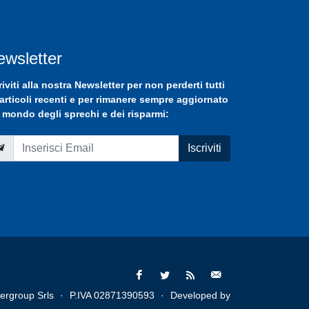
ewsletter
riviti
alla nostra
Newsletter
per non perderti tutti
 articoli recenti e per rimanere sempre aggiornato
 mondo degli sprechi e dei risparmi:
Iscriviti
ergroup Srls
·
P.IVA 02871390593
·
Developed by