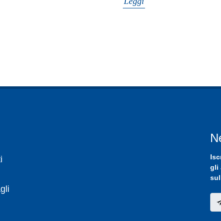
Leggi
N
Isc
i
gli
sul
gli