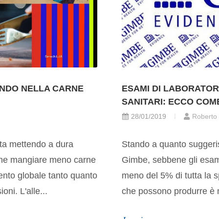
ONDO NELLA CARNE
ESAMI DI LABORATOR
SANITARI: ECCO COM
28/01/2019
Roberto
sta mettendo a dura
Stando a quanto suggeris
 che mangiare meno carne
Gimbe, sebbene gli esami
mento globale tanto quanto
meno del 5% di tutta la 
oni. L'alle...
che possono produrre è m