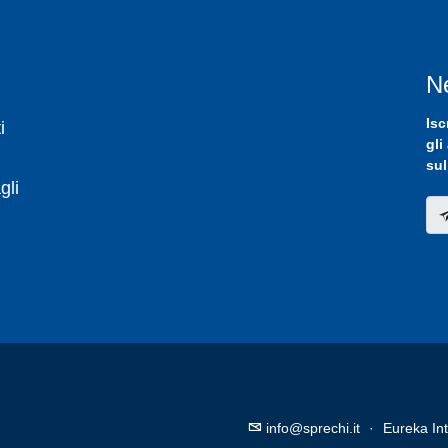
N
Isc
i
gli
sul
gli
info@sprechi.it
·
Eureka Int