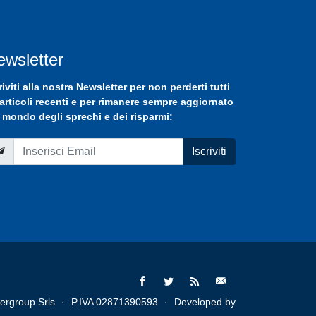
ewsletter
riviti
alla nostra
Newsletter
per non perderti tutti
 articoli recenti e per rimanere sempre aggiornato
 mondo degli sprechi e dei risparmi:
Iscriviti
ergroup Srls
·
P.IVA 02871390593
·
Developed by