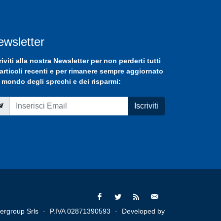
ewsletter
riviti
alla nostra
Newsletter
per non perderti tutti
 articoli recenti e per rimanere sempre aggiornato
 mondo degli sprechi e dei risparmi:
Iscriviti
ergroup Srls
·
P.IVA 02871390593
·
Developed by