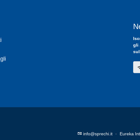
N
Isc
i
gli
sul
gli
info@sprechi.it
·
Eureka Int