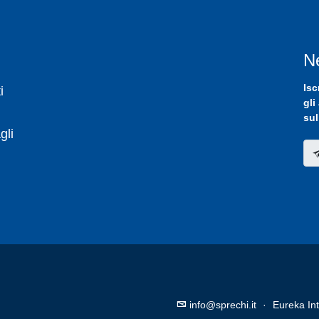
N
Isc
i
gli
sul
gli
info@sprechi.it
·
Eureka Int