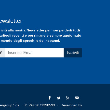
ewsletter
riviti
alla nostra
Newsletter
per non perderti tutti
 articoli recenti e per rimanere sempre aggiornato
 mondo degli sprechi e dei risparmi:
Iscriviti
ergroup Srls
·
P.IVA 02871390593
·
Developed by