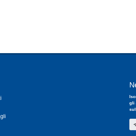
N
Isc
i
gli
sul
gli