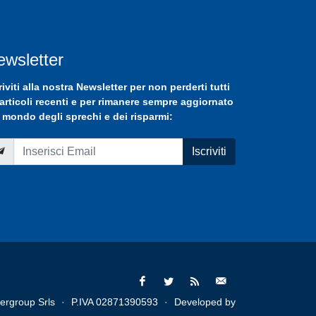
ewsletter
riviti
alla nostra
Newsletter
per non perderti tutti
 articoli recenti e per rimanere sempre aggiornato
 mondo degli sprechi e dei risparmi:
Iscriviti
ergroup Srls
·
P.IVA 02871390593
·
Developed by