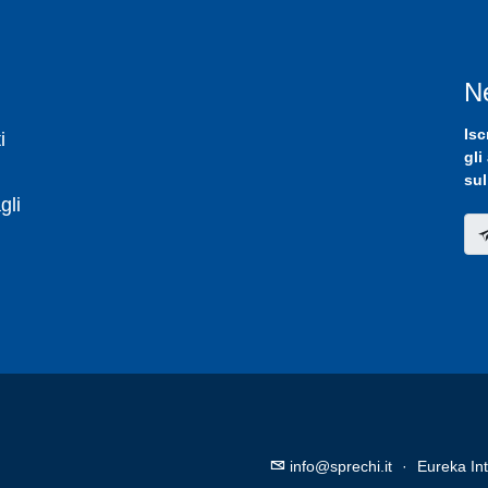
N
Isc
i
gli
sul
gli
info@sprechi.it
·
Eureka Int