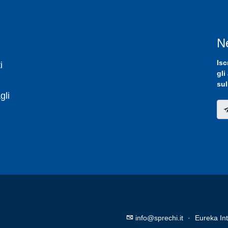
N
Isc
i
gli
sul
gli
info@sprechi.it
·
Eureka Int