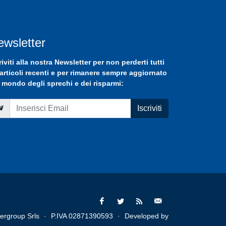
ewsletter
riviti
alla nostra
Newsletter
per non perderti tutti
 articoli recenti e per rimanere sempre aggiornato
 mondo degli sprechi e dei risparmi:
Iscriviti
ergroup Srls
·
P.IVA 02871390593
·
Developed by