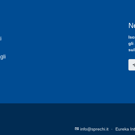
N
Isc
i
gli
sul
gli
info@sprechi.it
·
Eureka Int