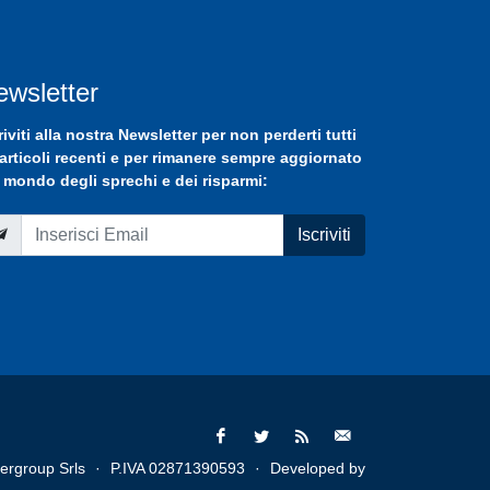
ewsletter
riviti
alla nostra
Newsletter
per non perderti tutti
 articoli recenti e per rimanere sempre aggiornato
 mondo degli sprechi e dei risparmi:
Iscriviti
ergroup Srls
·
P.IVA 02871390593
·
Developed by