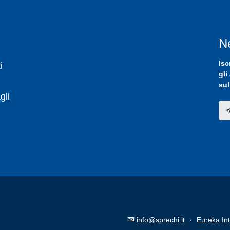
N
Isc
i
gli
sul
gli
info@sprechi.it
·
Eureka Int