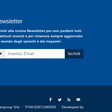
ewsletter
riviti
alla nostra
Newsletter
per non perderti tutti
 articoli recenti e per rimanere sempre aggiornato
 mondo degli sprechi e dei risparmi:
Iscriviti
ergroup Srls
·
P.IVA 02871390593
·
Developed by