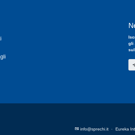
N
Isc
i
gli
sul
gli
info@sprechi.it
·
Eureka Int