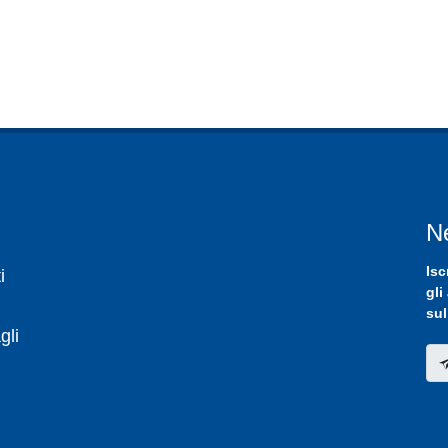
N
Isc
i
gli
sul
gli