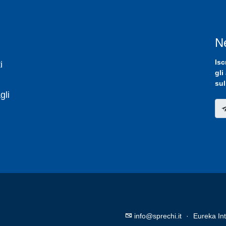
N
Isc
i
gli
sul
gli
info@sprechi.it
·
Eureka Int