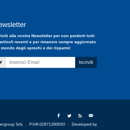
ewsletter
riviti
alla nostra
Newsletter
per non perderti tutti
 articoli recenti e per rimanere sempre aggiornato
 mondo degli sprechi e dei risparmi:
Iscriviti
ergroup Srls
·
P.IVA 02871390593
·
Developed by