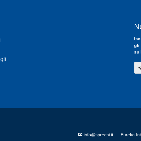
N
Isc
i
gli
sul
gli
info@sprechi.it
·
Eureka Int