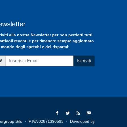
ewsletter
riviti
alla nostra
Newsletter
per non perderti tutti
 articoli recenti e per rimanere sempre aggiornato
 mondo degli sprechi e dei risparmi:
Iscriviti
ergroup Srls
·
P.IVA 02871390593
·
Developed by