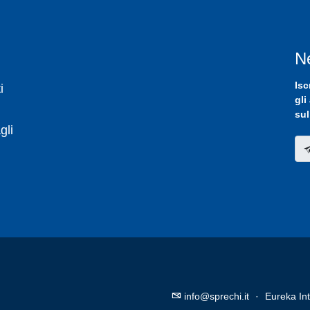
N
Isc
i
gli
sul
gli
info@sprechi.it
·
Eureka Int