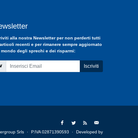
ewsletter
riviti
alla nostra
Newsletter
per non perderti tutti
 articoli recenti e per rimanere sempre aggiornato
 mondo degli sprechi e dei risparmi:
Iscriviti
ergroup Srls
·
P.IVA 02871390593
·
Developed by