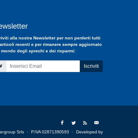
ewsletter
riviti
alla nostra
Newsletter
per non perderti tutti
 articoli recenti e per rimanere sempre aggiornato
 mondo degli sprechi e dei risparmi:
Iscriviti
ergroup Srls
·
P.IVA 02871390593
·
Developed by