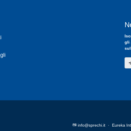
N
Isc
i
gli
sul
gli
info@sprechi.it
·
Eureka Int