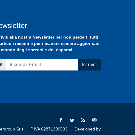
ewsletter
riviti
alla nostra
Newsletter
per non perderti tutti
 articoli recenti e per rimanere sempre aggiornato
 mondo degli sprechi e dei risparmi:
Iscriviti
ergroup Srls
·
P.IVA 02871390593
·
Developed by