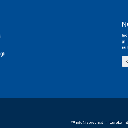
N
Isc
i
gli
sul
gli
info@sprechi.it
·
Eureka Int